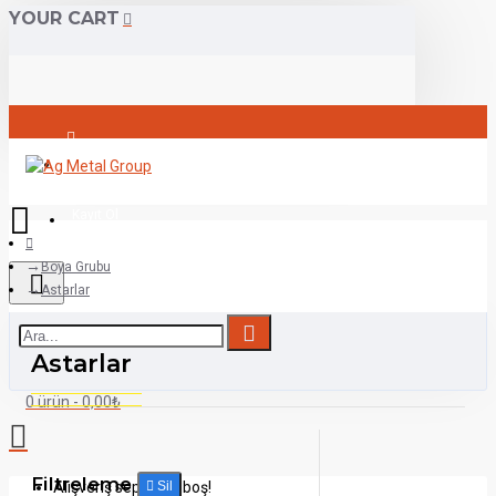
YOUR CART
Giriş
Kayıt Ol
Boya Grubu
Astarlar
Astarlar
0 ürün - 0,00₺
Filtreleme
Alışveriş sepetiniz boş!
Sil