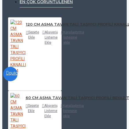
EN ÇOK GÖRÜNTÜLENEN
120 CM ASMA TAVAN TALİ TAŞIYICI PROFİLİ KANALL
Sepete
Alışveriş
Karşılaştırma
Ekle
Listeme
listesine
Ekle
ekle
QUICKVIEW
60 CM ASMA TAVAN TALİ TAŞIYICI PROFİLİ BEYAZ 
Sepete
Alışveriş
Karşılaştırma
Ekle
Listeme
listesine
Ekle
ekle