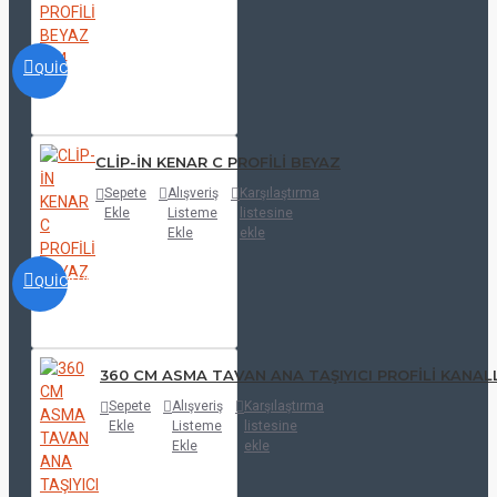
QUICKVIEW
CLİP-İN KENAR C PROFİLİ BEYAZ
Sepete
Alışveriş
Karşılaştırma
Ekle
Listeme
listesine
Ekle
ekle
QUICKVIEW
360 CM ASMA TAVAN ANA TAŞIYICI PROFİLİ KANALL
Sepete
Alışveriş
Karşılaştırma
Ekle
Listeme
listesine
Ekle
ekle