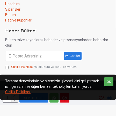
Hesabım
Siparişler
Bülten
Hediye Kuponları
Haber Bülteni
Bültenimize kaydolarak haberler ve promosyonlardan haberdar
olun
Gönder
Gizlilik Politikası
'ni okudum ve kabul ediyorum.
Tarama deneyiminizi ve sitemizin işlevselliğini geliştirmek
OK
için çerezleri ve diğer benzer teknolojileri kullanıyoruz.
Web Tasarım: 1007 Medya
Gizlilik Politikası
.
SEPETE EKLE