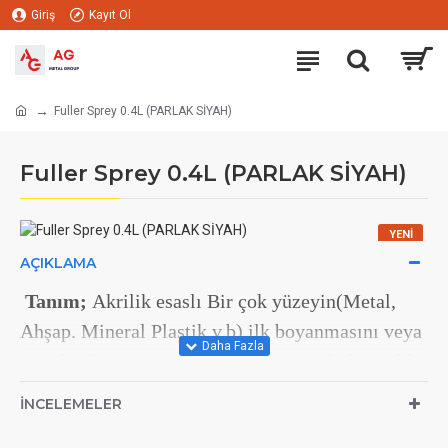
Giriş
Kayıt Ol
Fuller Sprey 0.4L (PARLAK SİYAH)
Fuller Sprey 0.4L (PARLAK SİYAH)
YENI
AÇIKLAMA
Tanım;
Akrilik esaslı Bir çok yüzeyin(Metal,
Ahşap. Mineral Plastik v.b) ilk boyanmasını veya
yeniden boyanmasını kolaylaştıran çok dayanıklı
son kat boyalardır. Muhtelif Kullanım amaçları
İNCELEMELER
uygun sprey tipleri mevcuttur.