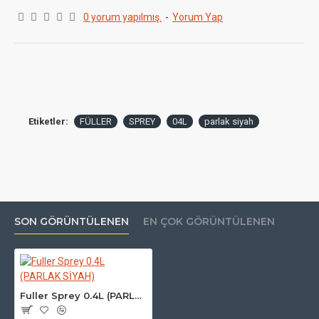
0 yorum yapılmış.
-
Yorum Yap
Uygulama şekli:
Ürünü Kullanım öncesinde
Ambalajı içinde çalkalayarak homojen hale
getirilerek Kuru,Tozsuz,Temiz yüzeye
uygulanmalı. Uygulanacak yüzeye belli mesafede
Etiketler:
FÜLLER
SPREY
04L
parlak siyah
tutularak en az 2 doygun çapraz kat
uygulanmalıdır.
Kuruma:
20°C (60% RH) yaklaşık ilk kuruma 6
SON GÖRÜNTÜLENEN
EN ÇOK GÖRÜNTÜLENEN
Saat
Tam Kuruma 48 saat
Fuller Sprey 0.4L (PARLAK SİYAH)