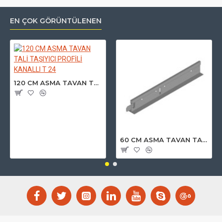
EN ÇOK GÖRÜNTÜLENEN
120 CM ASMA TAVAN TALİ TAŞIYICI PROFİLİ KANALLI T 24
60 CM ASMA TAVAN TALİ TAŞIYICI PROFİLİ BEYAZ T24